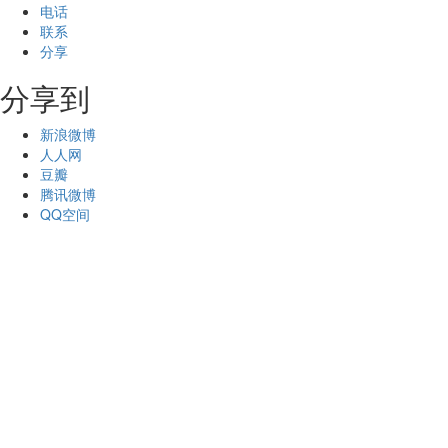
电话
联系
分享
分享到
新浪微博
人人网
豆瓣
腾讯微博
QQ空间