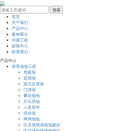
首页
关于我们
产品中心
案例展示
环保工程
新闻中心
联系我们
产品中心
体育场地工程
滑板场
篮球场
笼式足球场
门球场
攀岩场地
乒乓球场
人造草坪
田径场
网球场地
匹克球现浇场地建设
匹克球卷材场地建设