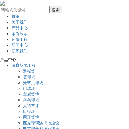
首页
关于我们
产品中心
案例展示
环保工程
新闻中心
联系我们
产品中心
体育场地工程
滑板场
篮球场
笼式足球场
门球场
攀岩场地
乒乓球场
人造草坪
田径场
网球场地
匹克球现浇场地建设
匹克球卷材场地建设